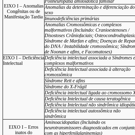
Polineuropatia amiloidótica familiar
EIXO I – Anomalias
Anomalias da determinação e diferenciação do
Congênitas ou de
sexo
Manifestação Tardia
Imunodeficiências primárias
Anomalias Cromossômicas e complexos
malformativos (Incluindo: Cranioestenoses /
Disostoses Crâniofaciais; Osteocondrodisplasi
Síndrome de Marfan e afins; Doenças de Repa
do DNA / Instabilidade cromossômica; Síndro
de Noonan e afins, e Facomatoses)
EIXO I – Deficiência
Deficiência intelectual associada a Síndromes 
Intelectual
complexos malformativos
Deficiência Intelectual associada à alteração
cromossômica
Síndrome Rett e afins
Síndrome do X-Frágil
Deficiência intelectual ligada ao cromossomo 
Deficiência Intelectual de causa teratogênica
Deficiência Intelectual não sindrômica idiopáti
Deficiência intelectual autossômica não
sindrômica
Aminoacidopatias (Incluindo os
EIXO I – Erros
neurotransmissores diagnosticados em conjunt
inatos do
com as hiperfenilalaninemias)