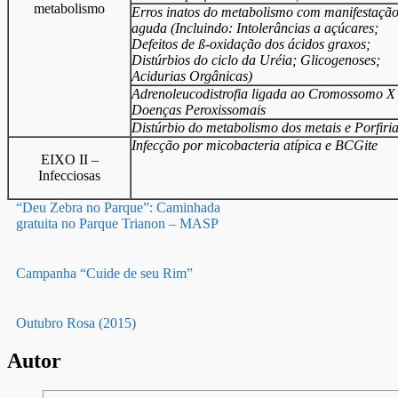
metabolismo
Erros inatos do metabolismo com manifestaçã
aguda (Incluindo: Intolerâncias a açúcares;
Defeitos de ß-oxidação dos ácidos graxos;
Distúrbios do ciclo da Uréia; Glicogenoses;
Acidurias Orgânicas)
Adrenoleucodistrofia ligada ao Cromossomo X
Doenças Peroxissomais
Distúrbio do metabolismo dos metais e Porfiri
Infecção por micobacteria atípica e BCGite
EIXO II –
Infecciosas
“Deu Zebra no Parque”: Caminhada
gratuita no Parque Trianon – MASP
Campanha “Cuide de seu Rim”
Outubro Rosa (2015)
Autor