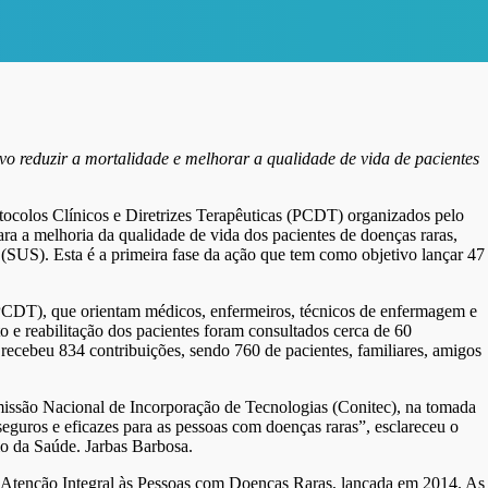
vo reduzir a mortalidade e melhorar a qualidade de vida de pacientes
otocolos Clínicos e Diretrizes Terapêuticas (PCDT) organizados pelo
ara a melhoria da qualidade de vida dos pacientes de doenças raras,
SUS). Esta é a primeira fase da ação que tem como objetivo lançar 47
 (PCDT), que orientam médicos, enfermeiros, técnicos de enfermagem e
to e reabilitação dos pacientes foram consultados cerca de 60
 recebeu 834 contribuições, sendo 760 de pacientes, familiares, amigos
missão Nacional de Incorporação de Tecnologias (Conitec), na tomada
eguros e eficazes para as pessoas com doenças raras”, esclareceu o
o da Saúde. Jarbas Barbosa.
e Atenção Integral às Pessoas com Doenças Raras, lançada em 2014. As