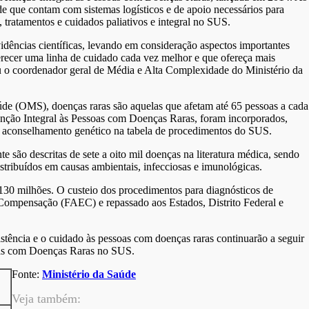
 que contam com sistemas logísticos e de apoio necessários para
, tratamentos e cuidados paliativos e integral no SUS.
idências científicas, levando em consideração aspectos importantes
erecer uma linha de cuidado cada vez melhor e que ofereça mais
ou o coordenador geral de Média e Alta Complexidade do Ministério da
e (OMS), doenças raras são aquelas que afetam até 65 pessoas a cada
enção Integral às Pessoas com Doenças Raras, foram incorporados,
do aconselhamento genético na tabela de procedimentos do SUS.
 são descritas de sete a oito mil doenças na literatura médica, sendo
stribuídos em causas ambientais, infecciosas e imunológicas.
130 milhões. O custeio dos procedimentos para diagnósticos de
 Compensação (FAEC) e repassado aos Estados, Distrito Federal e
stência e o cuidado às pessoas com doenças raras continuarão a seguir
ssoas com Doenças Raras no SUS.
Fonte:
Ministério da Saúde
Veja também: