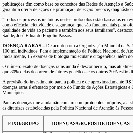
publicações têm como base os conceitos das Redes de Atenção à Saúde
garantir a oferta de ações de promoção, detecção precoce, diagnóstico
“Todos os processos incluídos nestes protocolos estão baseados em ev
como eficácia, efetividade e segurança, que são fundamentais para of
qualidade de vida ao paciente e também aos seus familiares”, destac
Saúde, José Eduardo Fogolin Passos.
DOENÇA RARAS
–
De acordo com a Organização Mundial da Saúd
100 mil indivíduos. Para a implementação da Política Nacional de At
inicialmente, 15 exames de biologia molecular e citogenética, além 
O número exato de doenças raras ainda é desconhecido, mas atualmente
que 80% delas decorrem de fatores genéticos e os outros 20% estão di
A previsão do investimento para a política é de aproximadamente R$ 
doenças raras é efetuado por meio do Fundo de Ações Estratégicas e
Municípios.
Para as doenças que ainda não contam com protocolos próprios, a assi
as diretrizes estabelecidas pela Política Nacional de Atenção às Pe
EIXO/GRUPO
DOENÇAS/GRUPOS DE DOENÇAS