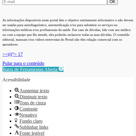
As informações disponíveis neste portal têm o objetivo estritamente informativo e não devem
ser usadas para autodiagnóstico, automedicação e/ou para substituir os serviços ou
informações médicas e/ou profissionais da saúde. Em caso de dúvidas, fale com seu médico
ou com a equipe que lhe atende, eles poderão esclarecer todas as suas dúvidas. O conteúdo
editorial, manuais e/ou vídeos entrevistas do Portal não têm relação comercial com os
apoiadores.
><(((º> 17
Pular para o conteúdo
Barra de Ferramentas Aberta
Acessibilidade
Aumentar texto
Diminuir texto
Tons de cinza
Contraste
Negativo
Fundo claro
Sublinhar links
Fonte legível