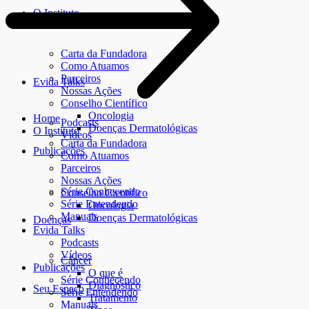
O Instituto
Carta da Fundadora
Como Atuamos
Parceiros
Evida Talks
Nossas Ações
Conselho Científico
Oncologia
Home
Podcasts
Doenças Dermatológicas
O Instituto
Vídeos
Carta da Fundadora
Publicações
Como Atuamos
Parceiros
Nossas Ações
Série Conhecendo
Conselho Científico
Série Entendendo
Oncologia
Manuais
Doenças Dermatológicas
Doenças
Evida Talks
Podcasts
Vídeos
Câncer
Publicações
O que é
Série Conhecendo
Diagnóstico
Seu Espaço
Série Entendendo
Tratamento
Manuais