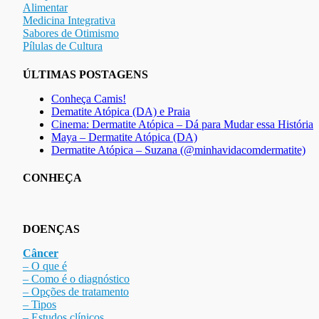
Alimentar
Medicina Integrativa
Sabores de Otimismo
Pílulas de Cultura
ÚLTIMAS POSTAGENS
Conheça Camis!
Dematite Atópica (DA) e Praia
Cinema: Dermatite Atópica – Dá para Mudar essa História
Maya – Dermatite Atópica (DA)
Dermatite Atópica – Suzana (@minhavidacomdermatite)
CONHEÇA
DOENÇAS
Câncer
– O que é
– Como é o diagnóstico
– Opções de tratamento
– Tipos
– Estudos clínicos