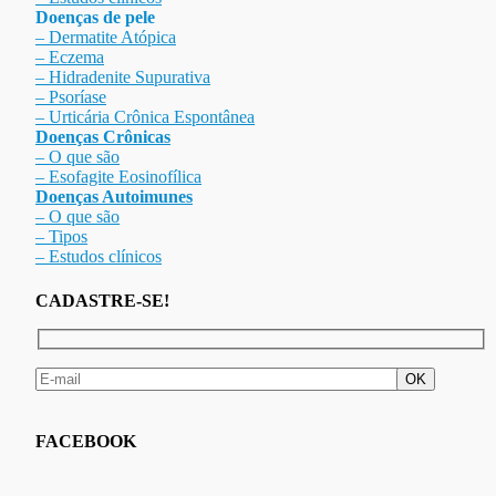
Doenças de pele
– Dermat
ite Atóp
ica
– Eczema
– Hidradenite Sup
urativa
– Psoríase
– Urticária Crônica Espontânea
Doenças Crônicas
– O que são
– Esofagite Eosinofílica
Doenças Autoimunes
– O que são
– Tipos
– Estudos clínicos
CADASTRE-SE!
FACEBOOK