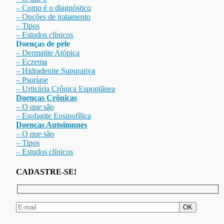
– Como é o diagnóstico
– Opções de tratamento
– Tipos
– Estudos clínicos
Doenças de pele
– Dermat
ite Atóp
ica
– Eczema
– Hidradenite Sup
urativa
– Psoríase
– Urticária Crônica Espontânea
Doenças Crônicas
– O que são
– Esofagite Eosinofílica
Doenças Autoimunes
– O que são
– Tipos
– Estudos clínicos
CADASTRE-SE!