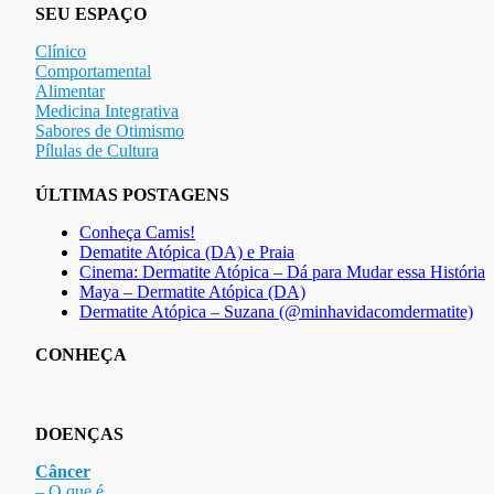
SEU ESPAÇO
Clínico
Comportamental
Alimentar
Medicina Integrativa
Sabores de Otimismo
Pílulas de Cultura
ÚLTIMAS POSTAGENS
Conheça Camis!
Dematite Atópica (DA) e Praia
Cinema: Dermatite Atópica – Dá para Mudar essa História
Maya – Dermatite Atópica (DA)
Dermatite Atópica – Suzana (@minhavidacomdermatite)
CONHEÇA
DOENÇAS
Câncer
– O que é