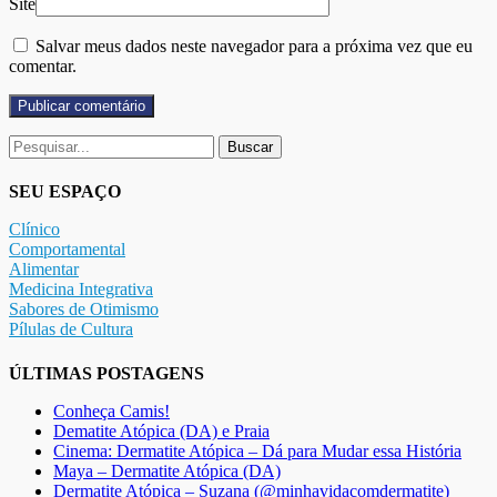
Site
Salvar meus dados neste navegador para a próxima vez que eu
comentar.
Buscar
por:
SEU ESPAÇO
Clínico
Comportamental
Alimentar
Medicina Integrativa
Sabores de Otimismo
Pílulas de Cultura
ÚLTIMAS POSTAGENS
Conheça Camis!
Dematite Atópica (DA) e Praia
Cinema: Dermatite Atópica – Dá para Mudar essa História
Maya – Dermatite Atópica (DA)
Dermatite Atópica – Suzana (@minhavidacomdermatite)