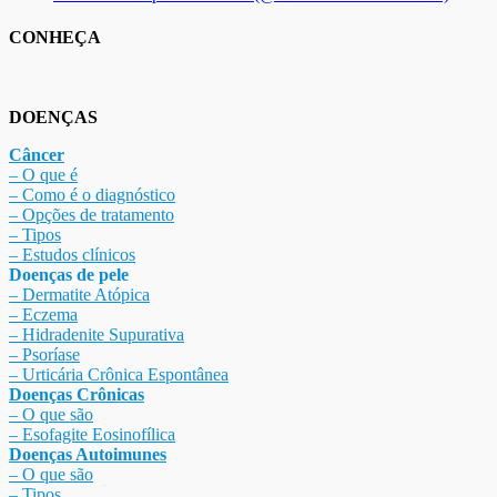
CONHEÇA
DOENÇAS
Câncer
– O que é
– Como é o diagnóstico
– Opções de tratamento
– Tipos
– Estudos clínicos
Doenças de pele
– Dermat
ite Atóp
ica
– Eczema
– Hidradenite Sup
urativa
– Psoríase
– Urticária Crônica Espontânea
Doenças Crônicas
– O que são
– Esofagite Eosinofílica
Doenças Autoimunes
– O que são
– Tipos