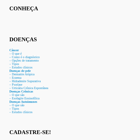
CONHEÇA
DOENÇAS
Câncer
– O que é
– Como é o diagnóstico
– Opções de tratamento
– Tipos
– Estudos clínicos
Doenças de pele
– Dermat
ite Atóp
ica
– Eczema
– Hidradenite Sup
urativa
– Psoríase
– Urticária Crônica Espontânea
Doenças Crônicas
– O que são
– Esofagite Eosinofílica
Doenças Autoimunes
– O que são
– Tipos
– Estudos clínicos
CADASTRE-SE!