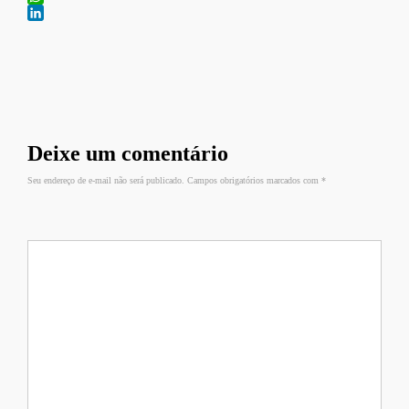
WhatsApp
LinkedIn
Deixe um comentário
Seu endereço de e-mail não será publicado. Campos obrigatórios marcados com
*