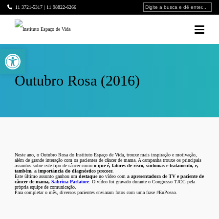
11 3721-5317 | 11 98822-6266
Barra de Ferramentas Aberta
Outubro Rosa (2016)
Neste ano, o Outubro Rosa do Instituto Espaço de Vida, trouxe mais inspiração e motivação,
além de grande interação com os pacientes de câncer de mama. A campanha trouxe os principais
assuntos sobre este tipo de câncer como
o que é, fatores de risco, sintomas e tratamento, e,
também, a importância do diagnóstico precoce
.
Este último assunto ganhou um
destaque
no vídeo com
a apresentadora de TV e paciente de
câncer de mama,
Sabrina Parlatore
. O vídeo foi gravado durante o Congresso TJCC pela
própria equipe de comunicação.
Para completar o mês, diversos pacientes enviaram fotos com uma frase #EuPosso.