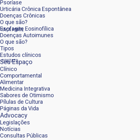
Psoríase
Urticária Crônica Espontânea
Doenças Crônicas
O que são?
Esofagite Eosinofílica
FAÇA PARTE
Doenças Autoimunes
O que são?
Tipos
Estudos clínicos
Seu Espaço
CONTATO
Clínico
Comportamental
Alimentar
Medicina Integrativa
Sabores de Otimismo
Pílulas de Cultura
Páginas da Vida
Advocacy
Legislações
Notícias
Consultas Públicas