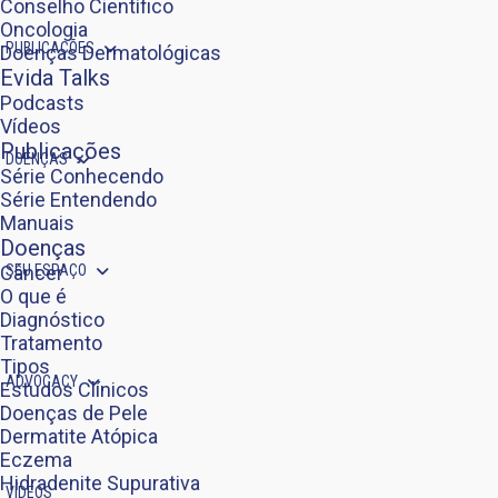
Conselho Científico
Oncologia
PUBLICAÇÕES
Doenças Dermatológicas
Evida Talks
Podcasts
Vídeos
Publicações
DOENÇAS
Série Conhecendo
Série Entendendo
Manuais
Doenças
SEU ESPAÇO
Câncer
O que é
Diagnóstico
Tratamento
Tipos
ADVOCACY
Estudos Clínicos
Doenças de Pele
Dermatite Atópica
Eczema
Hidradenite Supurativa
VÍDEOS