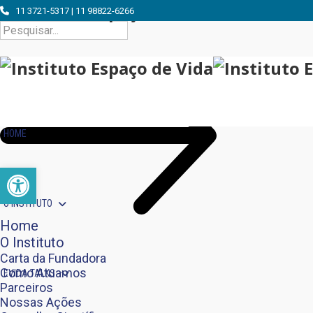
11 3721-5317 | 11 98822-6266
Buscar
por:
HOME
Barra de Ferramentas Aberta
O INSTITUTO
Home
O Instituto
Carta da Fundadora
Como Atuamos
EVIDA TALKS
Parceiros
Nossas Ações