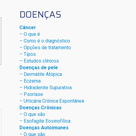
DOENÇAS
Câncer
– O que é
– Como é o diagnóstico
– Opções de tratamento
– Tipos
– Estudos clínicos
Doenças de pele
– Dermat
ite Atóp
ica
– Eczema
– Hidradenite Sup
urativa
– Psoríase
– Urticária Crônica Espontânea
Doenças Crônicas
– O que são
– Esofagite Eosinofílica
Doenças Autoimunes
– O que são