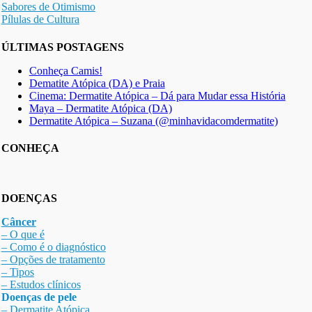
Sabores de Otimismo
Pílulas de Cultura
ÚLTIMAS POSTAGENS
Conheça Camis!
Dematite Atópica (DA) e Praia
Cinema: Dermatite Atópica – Dá para Mudar essa História
Maya – Dermatite Atópica (DA)
Dermatite Atópica – Suzana (@minhavidacomdermatite)
CONHEÇA
DOENÇAS
Câncer
– O que é
– Como é o diagnóstico
– Opções de tratamento
– Tipos
– Estudos clínicos
Doenças de pele
– Dermat
ite Atóp
ica