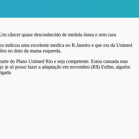
 Um câncer quase desconhecido de medula óssea e sem cura
nos indicou uma excelente medica no R.Janeiro e que era da Unimed
ões no duto da mama esquerda.
 parte do Plano Unimed Rio e seja competente. Estou cansada mas
igo )e só posso fazer a adaptação em novembro (R$) Enfim, alguém
rigada