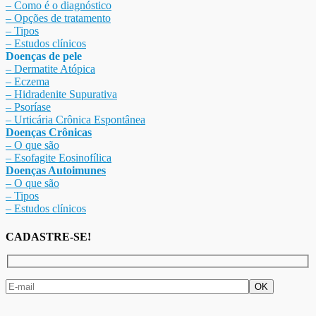
– Como é o diagnóstico
– Opções de tratamento
– Tipos
– Estudos clínicos
Doenças de pele
– Dermat
ite Atóp
ica
– Eczema
– Hidradenite Sup
urativa
– Psoríase
– Urticária Crônica Espontânea
Doenças Crônicas
– O que são
– Esofagite Eosinofílica
Doenças Autoimunes
– O que são
– Tipos
– Estudos clínicos
CADASTRE-SE!