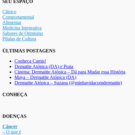
SEU ESPAÇO
Clínico
Comportamental
Alimentar
Medicina Integrativa
Sabores de Otimismo
Pílulas de Cultura
ÚLTIMAS POSTAGENS
Conheça Camis!
Dematite Atópica (DA) e Praia
Cinema: Dermatite Atópica – Dá para Mudar essa História
Maya – Dermatite Atópica (DA)
Dermatite Atópica – Suzana (@minhavidacomdermatite)
CONHEÇA
DOENÇAS
Câncer
– O que é