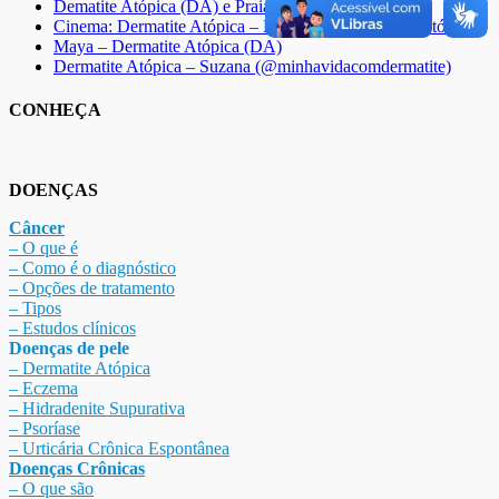
Dematite Atópica (DA) e Praia
Cinema: Dermatite Atópica – Dá para Mudar essa História
Maya – Dermatite Atópica (DA)
Dermatite Atópica – Suzana (@minhavidacomdermatite)
CONHEÇA
DOENÇAS
Câncer
– O que é
– Como é o diagnóstico
– Opções de tratamento
– Tipos
– Estudos clínicos
Doenças de pele
– Dermat
ite Atóp
ica
– Eczema
– Hidradenite Sup
urativa
– Psoríase
– Urticária Crônica Espontânea
Doenças Crônicas
– O que são