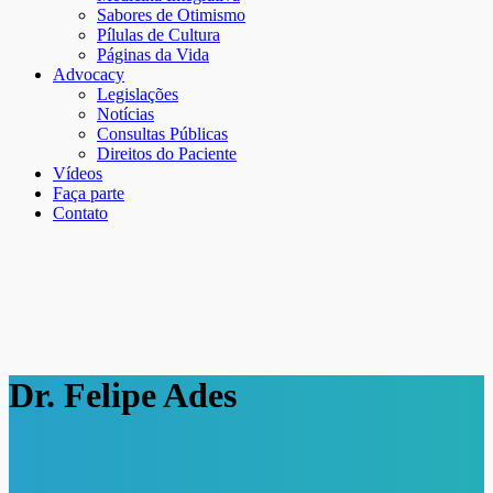
Sabores de Otimismo
Pílulas de Cultura
Páginas da Vida
Advocacy
Legislações
Notícias
Consultas Públicas
Direitos do Paciente
Vídeos
Faça parte
Contato
Dr. Felipe Ades