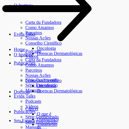
O Instituto
Carta da Fundadora
Como Atuamos
Parceiros
Evida Talks
Nossas Ações
Conselho Científico
Oncologia
Home
Podcasts
Doenças Dermatológicas
O Instituto
Vídeos
Carta da Fundadora
Publicações
Como Atuamos
Parceiros
Nossas Ações
Série Conhecendo
Conselho Científico
Série Entendendo
Oncologia
Manuais
Doenças Dermatológicas
Doenças
Evida Talks
Podcasts
Vídeos
Câncer
Publicações
O que é
Série Conhecendo
Diagnóstico
Seu Espaço
Série Entendendo
Tratamento
Manuais