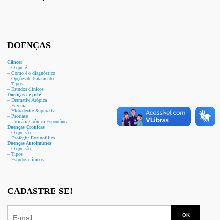
DOENÇAS
Câncer
– O que é
– Como é o diagnóstico
– Opções de tratamento
– Tipos
– Estudos clínicos
Doenças de pele
– Dermat
ite Atóp
ica
– Eczema
– Hidradenite Sup
urativa
– Psoríase
– Urticária Crônica Espontânea
Doenças Crônicas
– O que são
– Esofagite Eosinofílica
Doenças Autoimunes
– O que são
– Tipos
– Estudos clínicos
CADASTRE-SE!