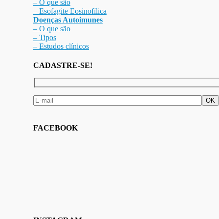
– O que são
– Esofagite Eosinofílica
Doenças Autoimunes
– O que são
– Tipos
– Estudos clínicos
CADASTRE-SE!
FACEBOOK