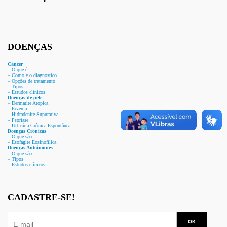
DOENÇAS
Câncer
– O que é
– Como é o diagnóstico
– Opções de tratamento
– Tipos
– Estudos clínicos
Doenças de pele
– Dermat
ite Atóp
ica
– Eczema
– Hidradenite Sup
urativa
– Psoríase
– Urticária Crônica Espontânea
Doenças Crônicas
– O que são
– Esofagite Eosinofílica
Doenças Autoimunes
– O que são
– Tipos
– Estudos clínicos
CADASTRE-SE!