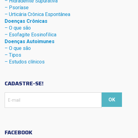
– Hidradenite Sup
urativa
– Psoríase
– Urticária Crônica Espontânea
Doenças Crônicas
– O que são
– Esofagite Eosinofílica
Doenças Autoimunes
– O que são
– Tipos
– Estudos clínicos
CADASTRE-SE!
FACEBOOK