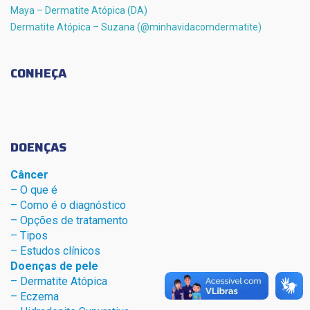
Maya – Dermatite Atópica (DA)
Dermatite Atópica – Suzana (@minhavidacomdermatite)
CONHEÇA
DOENÇAS
Câncer
– O que é
– Como é o diagnóstico
– Opções de tratamento
– Tipos
– Estudos clínicos
Doenças de pele
– Dermat
ite Atóp
ica
– Eczema