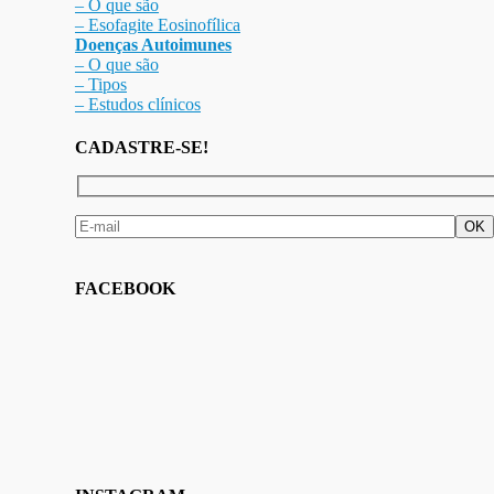
– O que são
– Esofagite Eosinofílica
Doenças Autoimunes
– O que são
– Tipos
– Estudos clínicos
CADASTRE-SE!
FACEBOOK