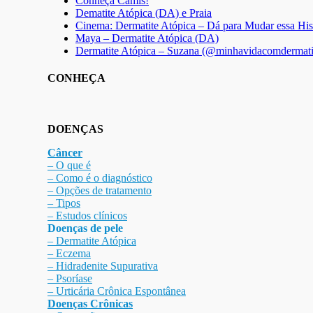
Conheça Camis!
Dematite Atópica (DA) e Praia
Cinema: Dermatite Atópica – Dá para Mudar essa His
Maya – Dermatite Atópica (DA)
Dermatite Atópica – Suzana (@minhavidacomdermati
CONHEÇA
DOENÇAS
Câncer
– O que é
– Como é o diagnóstico
– Opções de tratamento
– Tipos
– Estudos clínicos
Doenças de pele
– Dermat
ite Atóp
ica
– Eczema
– Hidradenite Sup
urativa
– Psoríase
– Urticária Crônica Espontânea
Doenças Crônicas