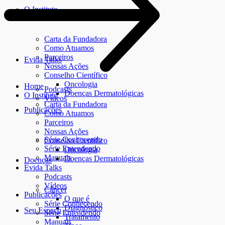
O Instituto
Carta da Fundadora
Como Atuamos
Parceiros
Evida Talks
Nossas Ações
Conselho Científico
Oncologia
Home
Podcasts
Doenças Dermatológicas
O Instituto
Vídeos
Carta da Fundadora
Publicações
Como Atuamos
Parceiros
Nossas Ações
Série Conhecendo
Conselho Científico
Série Entendendo
Oncologia
Manuais
Doenças Dermatológicas
Doenças
Evida Talks
Podcasts
Vídeos
Câncer
Publicações
O que é
Série Conhecendo
Diagnóstico
Seu Espaço
Série Entendendo
Tratamento
Manuais