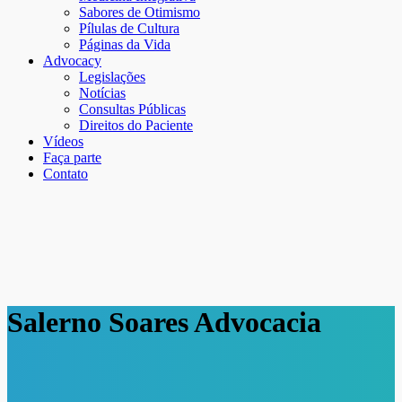
Sabores de Otimismo
Pílulas de Cultura
Páginas da Vida
Advocacy
Legislações
Notícias
Consultas Públicas
Direitos do Paciente
Vídeos
Faça parte
Contato
Salerno Soares Advocacia