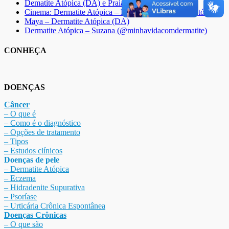
Dematite Atópica (DA) e Praia
Cinema: Dermatite Atópica – Dá para Mudar essa História
Maya – Dermatite Atópica (DA)
Dermatite Atópica – Suzana (@minhavidacomdermatite)
CONHEÇA
DOENÇAS
Câncer
– O que é
– Como é o diagnóstico
– Opções de tratamento
– Tipos
– Estudos clínicos
Doenças de pele
– Dermat
ite Atóp
ica
– Eczema
– Hidradenite Sup
urativa
– Psoríase
– Urticária Crônica Espontânea
Doenças Crônicas
– O que são