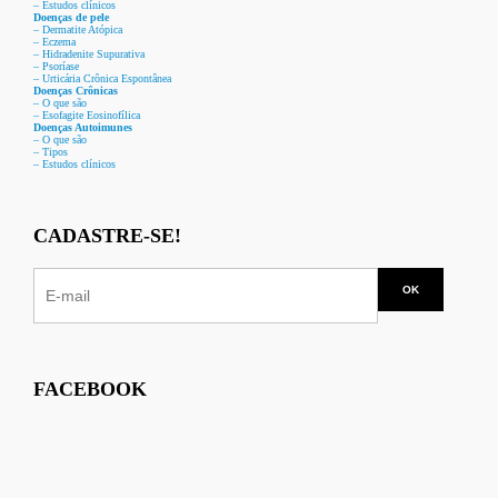
– Estudos clínicos
Doenças de pele
– Dermat
ite Atóp
ica
– Eczema
– Hidradenite Sup
urativa
– Psoríase
– Urticária Crônica Espontânea
Doenças Crônicas
– O que são
– Esofagite Eosinofílica
Doenças Autoimunes
– O que são
– Tipos
– Estudos clínicos
CADASTRE-SE!
FACEBOOK