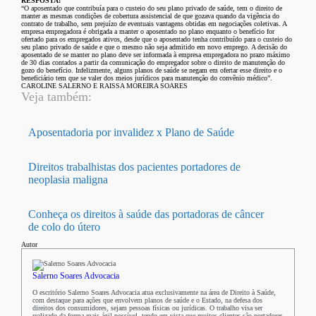
RESPOSTA:
“O aposentado que contribuía para o custeio do seu plano privado de saúde, tem o direito de
manter as mesmas condições de cobertura assistencial de que gozava quando da vigência do
contrato de trabalho, sem prejuízo de eventuais vantagens obtidas em negociações coletivas. A
empresa empregadora é obrigada a manter o aposentado no plano enquanto o benefício for
ofertado para os empregados ativos, desde que o aposentado tenha contribuído para o custeio do
seu plano privado de saúde e que o mesmo não seja admitido em novo emprego. A decisão do
aposentado de se manter no plano deve ser informada à empresa empregadora no prazo máximo
de 30 dias contados a partir da comunicação do empregador sobre o direito de manutenção do
gozo do benefício. Infelizmente, alguns planos de saúde se negam em ofertar esse direito e o
beneficiário tem que se valer dos meios jurídicos para manutenção do convênio médico”.
CAROLINE SALERNO E RAISSA MOREIRA SOARES
Veja também:
Aposentadoria por invalidez x Plano de Saúde
Direitos trabalhistas dos pacientes portadores de
neoplasia maligna
Conheça os direitos à saúde das portadoras de câncer
de colo do útero
Autor
Salerno Soares Advocacia
O escritório Salerno Soares Advocacia atua exclusivamente na área de Direito à Saúde,
com destaque para ações que envolvem planos de saúde e o Estado, na defesa dos
direitos dos consumidores, sejam pessoas físicas ou jurídicas. O trabalho visa ser
realizado da forma mais ágil possível, tendo em vista que muitos clientes são portadores