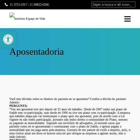
11 3721-5317 | 11 98822-6266
Barra de Ferramentas Aberta
Aposentadoria
Você tem dúvidas sobre os direitos do paciente ao se aposentar? Confira a dúvida do paciente
Ademir:
PERGUNTA:
“Vou me aposentar este ano depois de 25 anos de trabalho. Desde de 2007 tenho um plano de
Saúde sem co-participação, mas desde de 1996 eu tive um plano com co-participação. A empresa
que trabalho alega que vai interromper o plano após me aposentar, pois de acordo com a Lei
vigente eu não tenho participação, portanto não tenho direito a continuidade do Plano, mesmo
eu pagando as mensalidades. Segundo um escritório de advogados, já existem casos que
paciente como eu se aposentaram e continuaram com o plano de Saúde, e apenas pagam a
mensalidade que era paga antes pela empresa. Gostaria de um parecer de vocês a respeito, pois, o
meu Gestor atual me disse se houver uma lei que obrigue as empresas a agirem assim, eles o
farão (talvez).