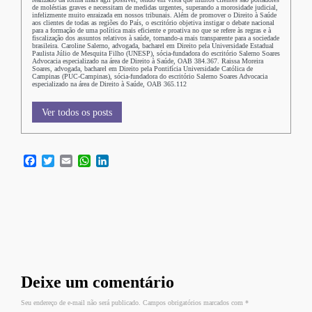
de moléstias graves e necessitam de medidas urgentes, superando a morosidade judicial,
infelizmente muito enraizada em nossos tribunais. Além de promover o Direito à Saúde
aos clientes de todas as regiões do País, o escritório objetiva instigar o debate nacional
para a formação de uma política mais eficiente e proativa no que se refere às regras e à
fiscalização dos assuntos relativos à saúde, tornando-a mais transparente para a sociedade
brasileira. Caroline Salerno, advogada, bacharel em Direito pela Universidade Estadual
Paulista Júlio de Mesquita Filho (UNESP), sócia-fundadora do escritório Salerno Soares
Advocacia especializado na área de Direito à Saúde, OAB 384.367. Raissa Moreira
Soares, advogada, bacharel em Direito pela Pontifícia Universidade Católica de
Campinas (PUC-Campinas), sócia-fundadora do escritório Salerno Soares Advocacia
especializado na área de Direito à Saúde, OAB 365.112
Ver todos os posts
Facebook
Twitter
Email
WhatsApp
LinkedIn
Deixe um comentário
Seu endereço de e-mail não será publicado. Campos obrigatórios marcados com
*