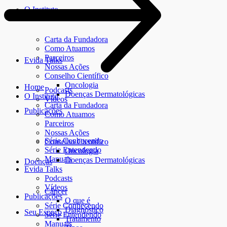
O Instituto
Carta da Fundadora
Como Atuamos
Parceiros
Evida Talks
Nossas Ações
Conselho Científico
Oncologia
Home
Podcasts
Doenças Dermatológicas
O Instituto
Vídeos
Carta da Fundadora
Publicações
Como Atuamos
Parceiros
Nossas Ações
Série Conhecendo
Conselho Científico
Série Entendendo
Oncologia
Manuais
Doenças Dermatológicas
Doenças
Evida Talks
Podcasts
Vídeos
Câncer
Publicações
O que é
Série Conhecendo
Diagnóstico
Seu Espaço
Série Entendendo
Tratamento
Manuais