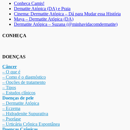
Conheça Camis!
Dematite Atópica (DA) e Praia
Cinema: Dermatite Atópica – Dá para Mudar essa História
Maya – Dermatite Atópica (DA)
Dermatite Atópica – Suzana (@minhavidacomdermatite)
CONHEÇA
DOENÇAS
Câncer
– O que é
– Como é o diagnóstico
– Opções de tratamento
– Tipos
– Estudos clínicos
Doenças de pele
– Dermat
ite Atóp
ica
– Eczema
– Hidradenite Sup
urativa
– Psoríase
– Urticária Crônica Espontânea
Doenças Crônicas