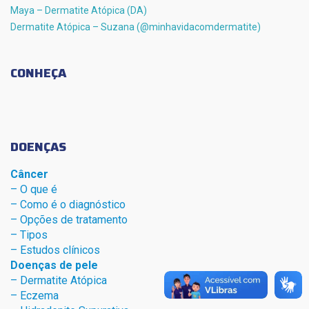
Maya – Dermatite Atópica (DA)
Dermatite Atópica – Suzana (@minhavidacomdermatite)
CONHEÇA
DOENÇAS
Câncer
– O que é
– Como é o diagnóstico
– Opções de tratamento
– Tipos
– Estudos clínicos
Doenças de pele
– Dermat
ite Atóp
ica
– Eczema