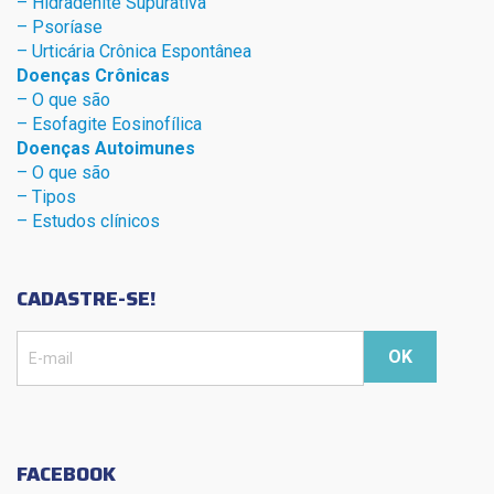
– Hidradenite Sup
urativa
– Psoríase
– Urticária Crônica Espontânea
Doenças Crônicas
– O que são
– Esofagite Eosinofílica
Doenças Autoimunes
– O que são
– Tipos
– Estudos clínicos
CADASTRE-SE!
FACEBOOK