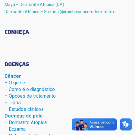
Maya – Dermatite Atópica (DA)
Dermatite Atópica – Suzana (@minhavidacomdermatite)
CONHEÇA
DOENÇAS
Câncer
– O que é
– Como é o diagnóstico
– Opções de tratamento
– Tipos
– Estudos clínicos
Doenças de pele
– Dermat
ite Atóp
ica
– Eczema