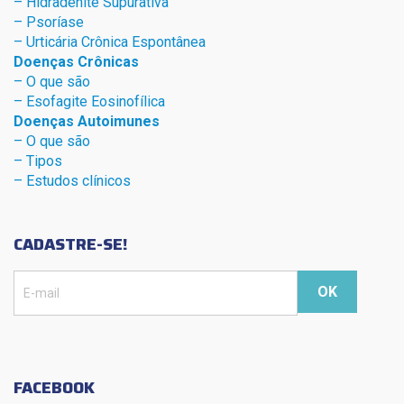
– Hidradenite Sup
urativa
– Psoríase
– Urticária Crônica Espontânea
Doenças Crônicas
– O que são
– Esofagite Eosinofílica
Doenças Autoimunes
– O que são
– Tipos
– Estudos clínicos
CADASTRE-SE!
FACEBOOK