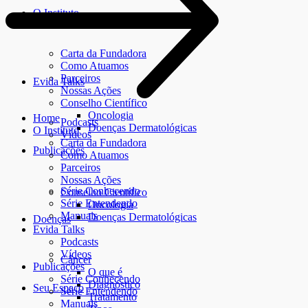
O Instituto
Carta da Fundadora
Como Atuamos
Parceiros
Evida Talks
Nossas Ações
Conselho Científico
Oncologia
Home
Podcasts
Doenças Dermatológicas
O Instituto
Vídeos
Carta da Fundadora
Publicações
Como Atuamos
Parceiros
Nossas Ações
Série Conhecendo
Conselho Científico
Série Entendendo
Oncologia
Manuais
Doenças Dermatológicas
Doenças
Evida Talks
Podcasts
Vídeos
Câncer
Publicações
O que é
Série Conhecendo
Diagnóstico
Seu Espaço
Série Entendendo
Tratamento
Manuais