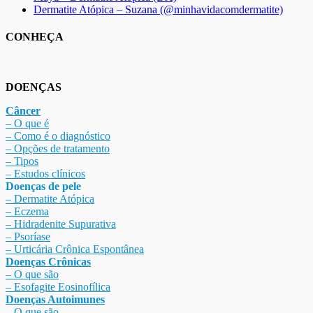
Dermatite Atópica – Suzana (@minhavidacomdermatite)
CONHEÇA
DOENÇAS
Câncer
– O que é
– Como é o diagnóstico
– Opções de tratamento
– Tipos
– Estudos clínicos
Doenças de pele
– Dermat
ite Atóp
ica
– Eczema
– Hidradenite Sup
urativa
– Psoríase
– Urticária Crônica Espontânea
Doenças Crônicas
– O que são
– Esofagite Eosinofílica
Doenças Autoimunes
– O que são