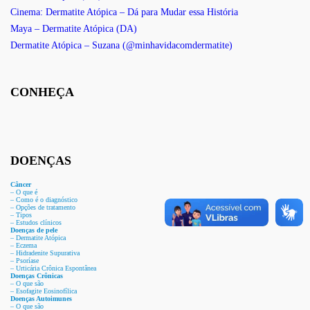
Cinema: Dermatite Atópica – Dá para Mudar essa História
Maya – Dermatite Atópica (DA)
Dermatite Atópica – Suzana (@minhavidacomdermatite)
CONHEÇA
DOENÇAS
Câncer
– O que é
– Como é o diagnóstico
– Opções de tratamento
– Tipos
– Estudos clínicos
Doenças de pele
– Dermat
ite Atóp
ica
– Eczema
– Hidradenite Sup
urativa
– Psoríase
– Urticária Crônica Espontânea
Doenças Crônicas
– O que são
– Esofagite Eosinofílica
Doenças Autoimunes
– O que são