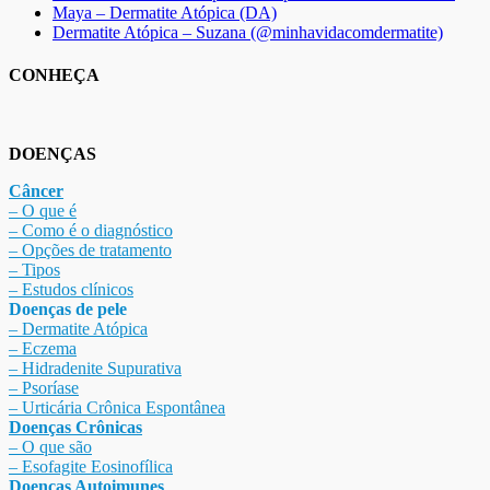
Maya – Dermatite Atópica (DA)
Dermatite Atópica – Suzana (@minhavidacomdermatite)
CONHEÇA
DOENÇAS
Câncer
– O que é
– Como é o diagnóstico
– Opções de tratamento
– Tipos
– Estudos clínicos
Doenças de pele
– Dermat
ite Atóp
ica
– Eczema
– Hidradenite Sup
urativa
– Psoríase
– Urticária Crônica Espontânea
Doenças Crônicas
– O que são
– Esofagite Eosinofílica
Doenças Autoimunes