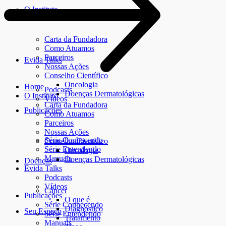
O Instituto
Carta da Fundadora
Como Atuamos
Parceiros
Evida Talks
Nossas Ações
Conselho Científico
Oncologia
Home
Podcasts
Doenças Dermatológicas
O Instituto
Vídeos
Carta da Fundadora
Publicações
Como Atuamos
Parceiros
Nossas Ações
Série Conhecendo
Conselho Científico
Série Entendendo
Oncologia
Manuais
Doenças Dermatológicas
Doenças
Evida Talks
Podcasts
Vídeos
Câncer
Publicações
O que é
Série Conhecendo
Diagnóstico
Seu Espaço
Série Entendendo
Tratamento
Manuais