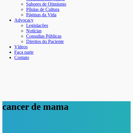
Sabores de Otimismo
Pílulas de Cultura
Páginas da Vida
Advocacy
Legislações
Notícias
Consultas Públicas
Direitos do Paciente
Vídeos
Faça parte
Contato
cancer de mama