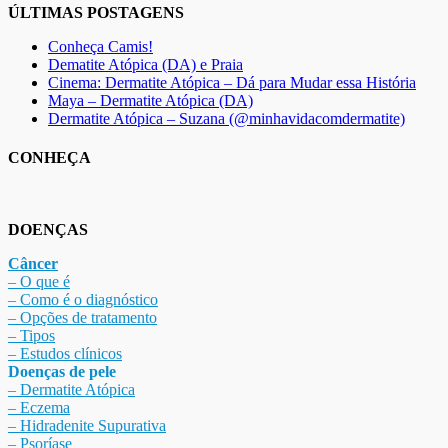
ÚLTIMAS POSTAGENS
Conheça Camis!
Dematite Atópica (DA) e Praia
Cinema: Dermatite Atópica – Dá para Mudar essa História
Maya – Dermatite Atópica (DA)
Dermatite Atópica – Suzana (@minhavidacomdermatite)
CONHEÇA
DOENÇAS
Câncer
– O que é
– Como é o diagnóstico
– Opções de tratamento
– Tipos
– Estudos clínicos
Doenças de pele
– Dermat
ite Atóp
ica
– Eczema
– Hidradenite Sup
urativa
– Psoríase