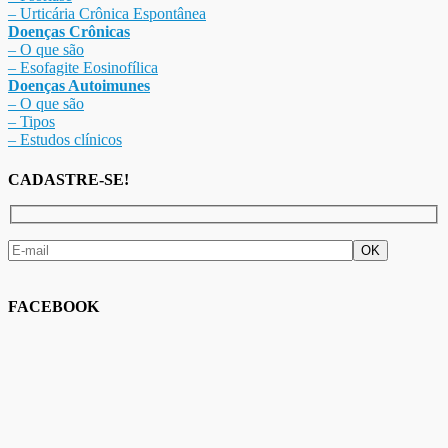
– Urticária Crônica Espontânea
Doenças Crônicas
– O que são
– Esofagite Eosinofílica
Doenças Autoimunes
– O que são
– Tipos
– Estudos clínicos
CADASTRE-SE!
FACEBOOK