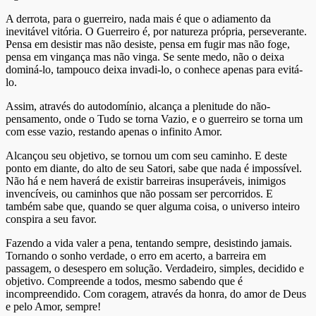
A derrota, para o guerreiro, nada mais é que o adiamento da
inevitável vitória. O Guerreiro é, por natureza própria, perseverante.
Pensa em desistir mas não desiste, pensa em fugir mas não foge,
pensa em vingança mas não vinga. Se sente medo, não o deixa
dominá-lo, tampouco deixa invadi-lo, o conhece apenas para evitá-
lo.
Assim, através do autodomínio, alcança a plenitude do não-
pensamento, onde o Tudo se torna Vazio, e o guerreiro se torna um
com esse vazio, restando apenas o infinito Amor.
Alcançou seu objetivo, se tornou um com seu caminho. E deste
ponto em diante, do alto de seu Satori, sabe que nada é impossível.
Não há e nem haverá de existir barreiras insuperáveis, inimigos
invencíveis, ou caminhos que não possam ser percorridos. E
também sabe que, quando se quer alguma coisa, o universo inteiro
conspira a seu favor.
Fazendo a vida valer a pena, tentando sempre, desistindo jamais.
Tornando o sonho verdade, o erro em acerto, a barreira em
passagem, o desespero em solução. Verdadeiro, simples, decidido e
objetivo. Compreende a todos, mesmo sabendo que é
incompreendido. Com coragem, através da honra, do amor de Deus
e pelo Amor, sempre!