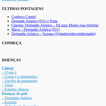
ÚLTIMAS POSTAGENS
Conheça Camis!
Dematite Atópica (DA) e Praia
Cinema: Dermatite Atópica – Dá para Mudar essa História
Maya – Dermatite Atópica (DA)
Dermatite Atópica – Suzana (@minhavidacomdermatite)
CONHEÇA
DOENÇAS
Câncer
– O que é
– Como é o diagnóstico
– Opções de tratamento
– Tipos
– Estudos clínicos
Doenças de pele
– Dermat
ite Atóp
ica
– Eczema