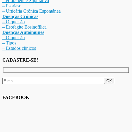
– Hidradenite Sup
urativa
– Psoríase
– Urticária Crônica Espontânea
Doenças Crônicas
– O que são
– Esofagite Eosinofílica
Doenças Autoimunes
– O que são
– Tipos
– Estudos clínicos
CADASTRE-SE!
FACEBOOK