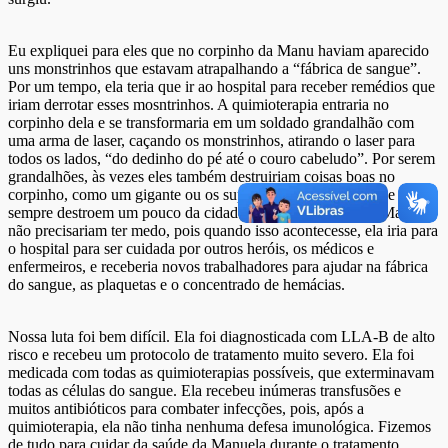
Eu expliquei para eles que no corpinho da Manu haviam aparecido
uns monstrinhos que estavam atrapalhando a “fábrica de sangue”.
Por um tempo, ela teria que ir ao hospital para receber remédios que
iriam derrotar esses mosntrinhos. A quimioterapia entraria no
corpinho dela e se transformaria em um soldado grandalhão com
uma arma de laser, caçando os monstrinhos, atirando o laser para
todos os lados, “do dedinho do pé até o couro cabeludo”. Por serem
grandalhões, às vezes eles também destruiriam coisas boas no
corpinho, como um gigante ou os super-heróis dos filmes que
sempre destroem um pouco da cidade na luta contra o mal. Mas eles
não precisariam ter medo, pois quando isso acontecesse, ela iria para
o hospital para ser cuidada por outros heróis, os médicos e
enfermeiros, e receberia novos trabalhadores para ajudar na fábrica
do sangue, as plaquetas e o concentrado de hemácias.
Nossa luta foi bem difícil. Ela foi diagnosticada com LLA-B de alto
risco e recebeu um protocolo de tratamento muito severo. Ela foi
medicada com todas as quimioterapias possíveis, que exterminavam
todas as células do sangue. Ela recebeu inúmeras transfusões e
muitos antibióticos para combater infecções, pois, após a
quimioterapia, ela não tinha nenhuma defesa imunológica. Fizemos
de tudo para cuidar da saúde da Manuela durante o tratamento