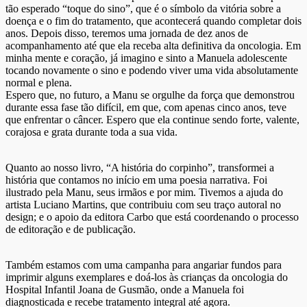
tão esperado “toque do sino”, que é o símbolo da vitória sobre a
doença e o fim do tratamento, que acontecerá quando completar dois
anos. Depois disso, teremos uma jornada de dez anos de
acompanhamento até que ela receba alta definitiva da oncologia. Em
minha mente e coração, já imagino e sinto a Manuela adolescente
tocando novamente o sino e podendo viver uma vida absolutamente
normal e plena.
Espero que, no futuro, a Manu se orgulhe da força que demonstrou
durante essa fase tão difícil, em que, com apenas cinco anos, teve
que enfrentar o câncer. Espero que ela continue sendo forte, valente,
corajosa e grata durante toda a sua vida.
Quanto ao nosso livro, “A história do corpinho”, transformei a
história que contamos no início em uma poesia narrativa. Foi
ilustrado pela Manu, seus irmãos e por mim. Tivemos a ajuda do
artista Luciano Martins, que contribuiu com seu traço autoral no
design; e o apoio da editora Carbo que está coordenando o processo
de editoração e de publicação.
Também estamos com uma campanha para angariar fundos para
imprimir alguns exemplares e doá-los às crianças da oncologia do
Hospital Infantil Joana de Gusmão, onde a Manuela foi
diagnosticada e recebe tratamento integral até agora.