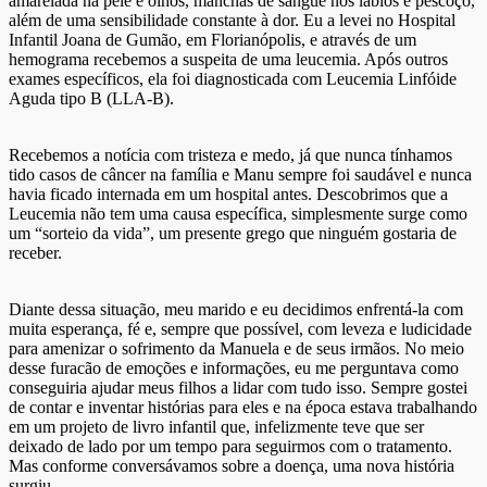
amarelada na pele e olhos, manchas de sangue nos lábios e pescoço,
além de uma sensibilidade constante à dor. Eu a levei no Hospital
Infantil Joana de Gumão, em Florianópolis, e através de um
hemograma recebemos a suspeita de uma leucemia. Após outros
exames específicos, ela foi diagnosticada com Leucemia Linfóide
Aguda tipo B (LLA-B).
Recebemos a notícia com tristeza e medo, já que nunca tínhamos
tido casos de câncer na família e Manu sempre foi saudável e nunca
havia ficado internada em um hospital antes. Descobrimos que a
Leucemia não tem uma causa específica, simplesmente surge como
um “sorteio da vida”, um presente grego que ninguém gostaria de
receber.
Diante dessa situação, meu marido e eu decidimos enfrentá-la com
muita esperança, fé e, sempre que possível, com leveza e ludicidade
para amenizar o sofrimento da Manuela e de seus irmãos. No meio
desse furacão de emoções e informações, eu me perguntava como
conseguiria ajudar meus filhos a lidar com tudo isso. Sempre gostei
de contar e inventar histórias para eles e na época estava trabalhando
em um projeto de livro infantil que, infelizmente teve que ser
deixado de lado por um tempo para seguirmos com o tratamento.
Mas conforme conversávamos sobre a doença, uma nova história
surgiu.