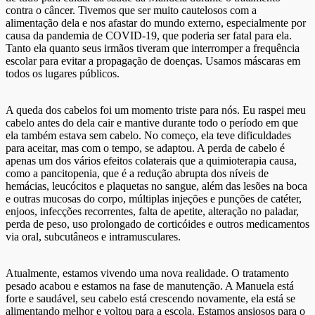
contra o câncer. Tivemos que ser muito cautelosos com a
alimentação dela e nos afastar do mundo externo, especialmente por
causa da pandemia de COVID-19, que poderia ser fatal para ela.
Tanto ela quanto seus irmãos tiveram que interromper a frequência
escolar para evitar a propagação de doenças. Usamos máscaras em
todos os lugares públicos.
A queda dos cabelos foi um momento triste para nós. Eu raspei meu
cabelo antes do dela cair e mantive durante todo o período em que
ela também estava sem cabelo. No começo, ela teve dificuldades
para aceitar, mas com o tempo, se adaptou. A perda de cabelo é
apenas um dos vários efeitos colaterais que a quimioterapia causa,
como a pancitopenia, que é a redução abrupta dos níveis de
hemácias, leucócitos e plaquetas no sangue, além das lesões na boca
e outras mucosas do corpo, múltiplas injeções e punções de catéter,
enjoos, infecções recorrentes, falta de apetite, alteração no paladar,
perda de peso, uso prolongado de corticóides e outros medicamentos
via oral, subcutâneos e intramusculares.
Atualmente, estamos vivendo uma nova realidade. O tratamento
pesado acabou e estamos na fase de manutenção. A Manuela está
forte e saudável, seu cabelo está crescendo novamente, ela está se
alimentando melhor e voltou para a escola. Estamos ansiosos para o