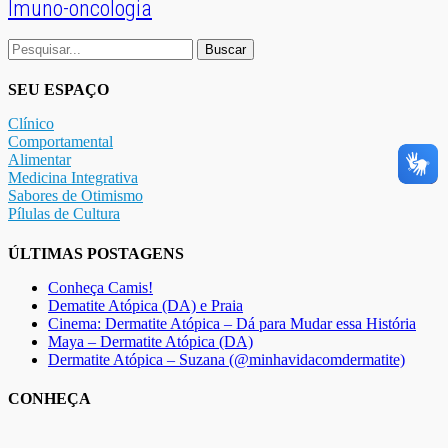
Imuno-oncologia
Buscar
por:
SEU ESPAÇO
Clínico
Comportamental
Alimentar
Medicina Integrativa
Sabores de Otimismo
Pílulas de Cultura
ÚLTIMAS POSTAGENS
Conheça Camis!
Dematite Atópica (DA) e Praia
Cinema: Dermatite Atópica – Dá para Mudar essa História
Maya – Dermatite Atópica (DA)
Dermatite Atópica – Suzana (@minhavidacomdermatite)
CONHEÇA