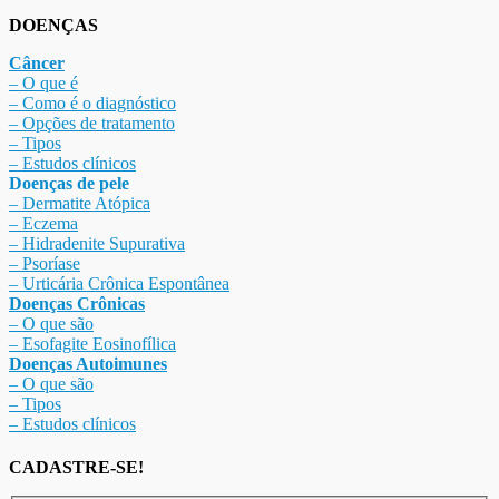
DOENÇAS
Câncer
– O que é
– Como é o diagnóstico
– Opções de tratamento
– Tipos
– Estudos clínicos
Doenças de pele
– Dermat
ite Atóp
ica
– Eczema
– Hidradenite Sup
urativa
– Psoríase
– Urticária Crônica Espontânea
Doenças Crônicas
– O que são
– Esofagite Eosinofílica
Doenças Autoimunes
– O que são
– Tipos
– Estudos clínicos
CADASTRE-SE!