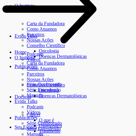
O Instituto
Carta da Fundadora
Como Atuamos
Parceiros
Evida Talks
Nossas Ações
Conselho Científico
Oncologia
Home
Podcasts
Doenças Dermatológicas
O Instituto
Vídeos
Carta da Fundadora
Publicações
Como Atuamos
Parceiros
Nossas Ações
Série Conhecendo
Conselho Científico
Série Entendendo
Oncologia
Manuais
Doenças Dermatológicas
Doenças
Evida Talks
Podcasts
Vídeos
Câncer
Publicações
O que é
Série Conhecendo
Diagnóstico
Seu Espaço
Série Entendendo
Tratamento
Manuais